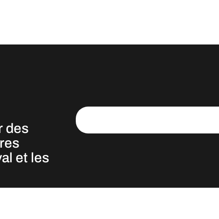
r des
fres
al et les