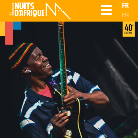
FR
EN