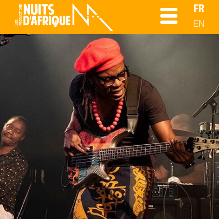
FR
EN