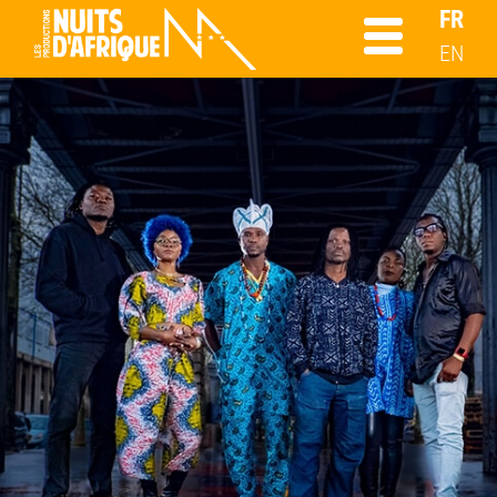
FR
EN