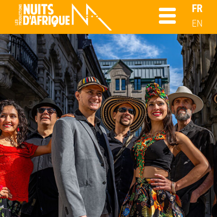
FR
EN