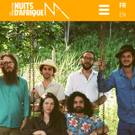
FR
EN