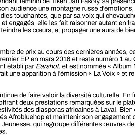
ant féminin de Tiken Jah Fakoly, sa présence
e à son audience une montagne russe d’émotions,
odies touchantes, que par sa voix qui chevauc
t engagés, elle les fait raisonner autant en fra
atteindre les cœurs, et propager une aura de bie
bre de prix au cours des dernières années, ce
emier EP en mars 2016 et reste numéro 1 au C
t établi par
Earshot
, et est nommée « Album 
fait une apparition à l’émission « La Voix » et 
nue de faire valoir la diversité culturelle. En f
 offrant deux prestations remarquées sur le pla
stivités des diasporas africaines à Laval. Bien
tés Afrobluehop et maintenir son engagement c
 Jeunesse, qui regroupe différentes œuvres de 
es.