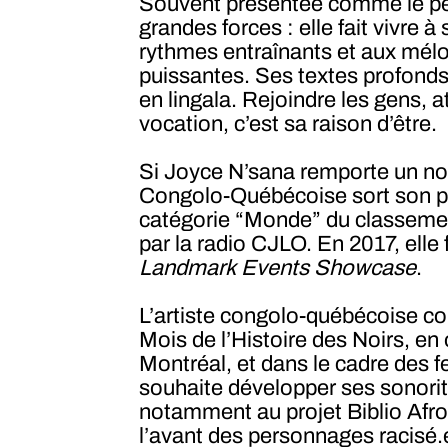
Souvent présentée comme le pend
grandes forces : elle fait vivr
rythmes entraînants et aux mél
puissantes. Ses textes profonds e
en lingala. Rejoindre les gens, 
vocation, c’est sa raison d’être.
Si Joyce N’sana remporte un nom
Congolo-Québécoise sort son pr
catégorie “Monde” du classemen
par la radio CJLO. En 2017, elle 
Landmark Events Showcase
.
L’artiste congolo-québécoise conti
Mois de l’Histoire des Noirs, en
Montréal, et dans le cadre des fe
souhaite développer ses sonori
notamment au projet Biblio Afro
l’avant des personnages racisé.