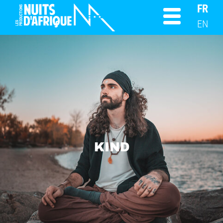
FR
EN
KIND