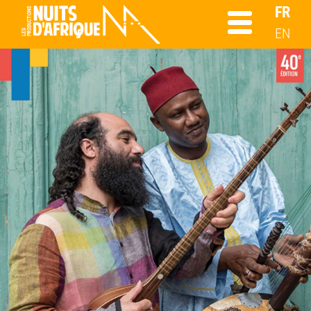
FR
EN