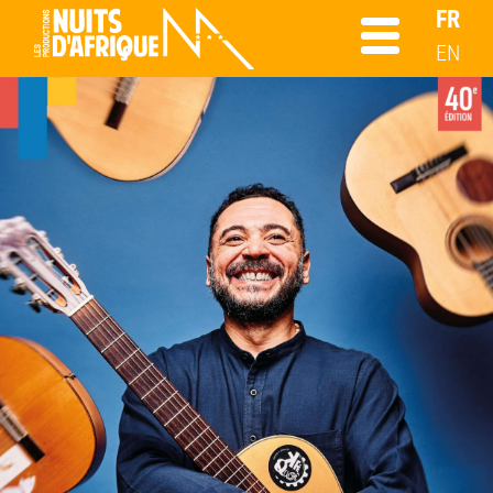
FR
EN