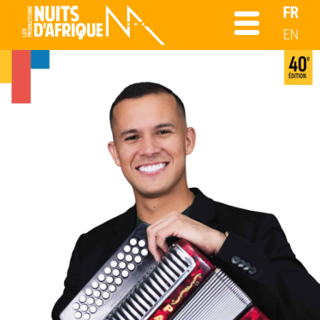
FR
EN