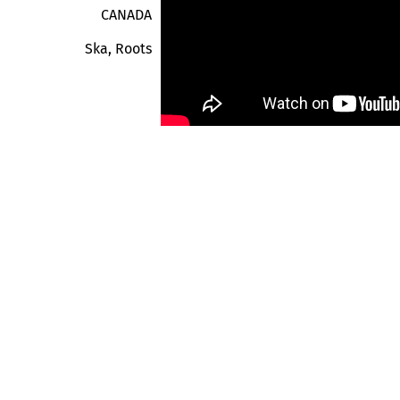
CANADA
Ska, Roots
r des
fres