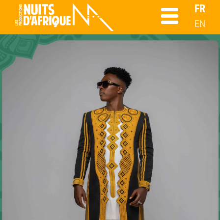
FR
EN