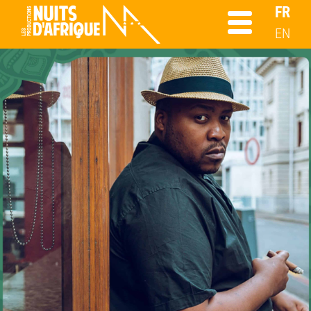
FR
EN