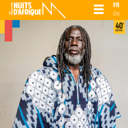
FR
EN