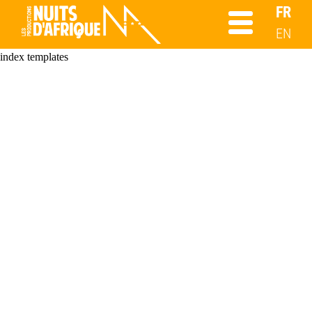
FR
EN
index templates