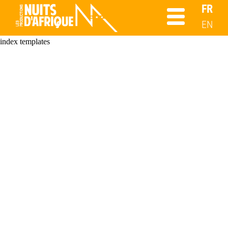
FR
EN
index templates