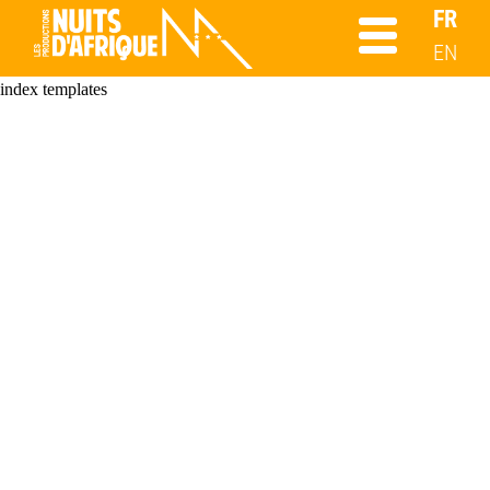
FR
EN
index templates