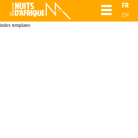
FR
EN
index templates