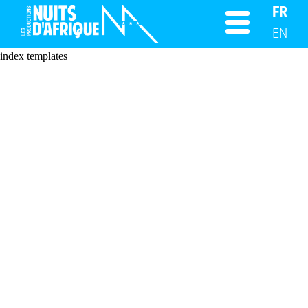
FR
EN
index templates