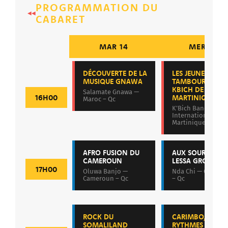
PROGRAMMATION DU
◀◀
CABARET
MAR 14
MER 15
DÉCOUVERTE DE LA
LES JEUNES
MUSIQUE GNAWA
TAMBOURINEUR
KBICH DE LA
Salamate Gnawa —
16H00
MARTINIQUE
Maroc – Qc
K’Bich Band
International —
Martinique
AFRO FUSION DU
AUX SOURCES D
CAMEROUN
LESSA GROOVE
17H00
Oluwa Banjo —
Nda Chi — Camero
Cameroun – Qc
– Qc
ROCK DU
CARIMBO,
SOMALILAND
RYTHMES ET