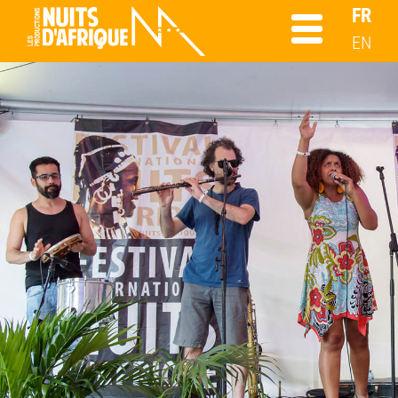
FR
EN