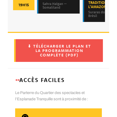
TRADITIONS DE
Sahra Halgan —
19H15
L’AMAZONIE
Somaliland
Suraras do Tapajó
Brésil
⬇ TÉLÉCHARGER LE PLAN ET
LA PROGRAMMATION
COMPLÈTE (PDF)
ACCÈS FACILES
◀◀
Le Parterre du Quartier des spectacles et
l’Esplanade Tranquille sont à proximité de :