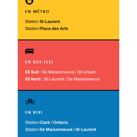
🚇
EN MÉTRO
Station
St-Laurent
Station
Place des Arts
🚌
EN BUS (55)
55 Sud :
De Maisonneuve / St-Urbain
55 Nord :
St-Laurent / De Maisonneuve
🚲
EN BIXI
Station
Clark / Ontario
Station
De Maisonneuve / St-Laurent