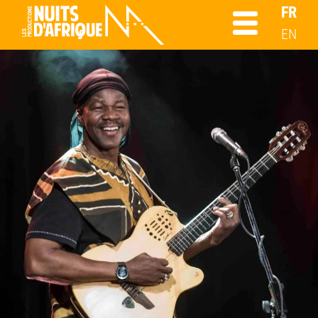
FR
EN