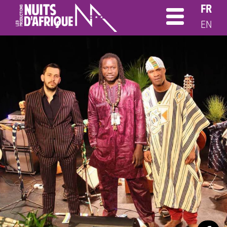
FR
EN