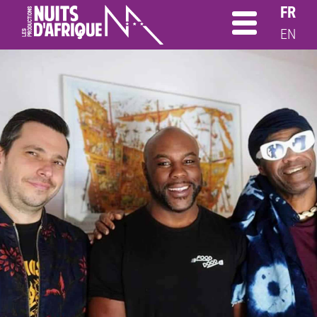
FR
EN