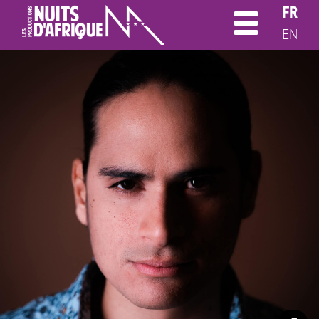
FR
EN