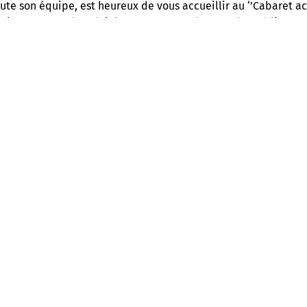
ute son équipe, est heureux de vous accueillir au ‘’Cabaret ac
ui vous attend, spécialement concoctée pour le public ! 
ive, du jeudi au dimanche, à 21h. Un rendez-vous musical,
ue latine, à ne surtout pas manquer !