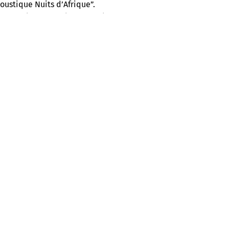
oustique Nuits d’Afrique”.
On vous donne rendez-vous chaque
 qui vous fait voyager à travers