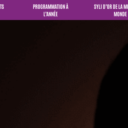
TS
PROGRAMMATION À
SYLI D’OR DE LA 
L’ANNÉE
MONDE