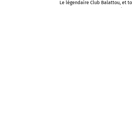
Le légendaire Club Balattou, et to
C’est toute une programmation q
semaine, avec des prestations l
l’Afrique, les Antilles et l’Amériq
INFOLETTRE