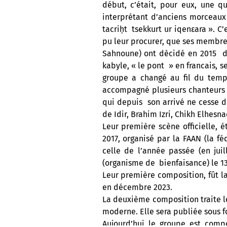
début, c’était, pour eux, une q
interprétant d’anciens morceaux
tacriḥt tsekkurt ur iqenεara ». C
pu leur procurer, que ses membre
Sahnoune) ont dècidé en 2015 de
kabyle, « le pont » en francais, 
groupe a changé au fil du temp
accompagné plusieurs chanteurs t
qui depuis son arrivé ne cesse d
de Idir, Brahim Izri, Chikh Elhesn
Leur première scène officielle,
2017, organisé par la FAAN (la 
celle de l’année passée (en ju
(organisme de bienfaisance) le 1
Leur première composition, fût l
en décembre 2023.
La deuxième composition traite 
moderne. Elle sera publiée sous 
Aujourd’hui le groupe est com