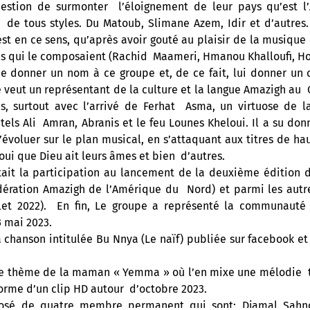
uestion de surmonter l’éloignement de leur pays qu’est l’A
 de tous styles. Du Matoub, Slimane Azem, Idir et d’autres.
’est en ce sens, qu’après avoir gouté au plaisir de la musique
s qui le composaient (Rachid Maameri, Hmanou Khalloufi, Hoc
 donner un nom à ce groupe et, de ce fait, lui donner un c
se veut un représentant de la culture et la langue Amazigh au
s, surtout avec l’arrivé de Ferhat Asma, un virtuose de l
els Ali Amran, Abranis et le feu Lounes Kheloui. Il a su don
’évoluer sur le plan musical, en s’attaquant aux titres de h
aoui que Dieu ait leurs âmes et bien d’autres.
 était la participation au lancement de la deuxième édition
fédération Amazigh de l’Amérique du Nord) et parmi les autr
illet 2022). En fin, Le groupe a représenté la communaut
3 mai 2023.
a chanson intitulée Bu Nnya (Le naïf) publiée sur facebook e
le thème de la maman « Yemma » où l’en mixe une mélodie t
forme d’un clip HD autour d’octobre 2023.
posé de quatre membre permanent qui sont: Djamal Sahn