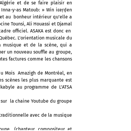
lgérie et de se faire plaisir en
 Inna-y-as Matoub: » Win iεeṛḍen
 et au bonheur intérieur qu’elle a
ine Tounsi, Ali Houassi et Djamal
adre officiel. ASAKA est donc en
 Québec. L’orientation musicale du
a musique et de la scène, qui a
ner un nouveau souffle au groupe,
autes factures comme les chansons
 du Mois Amazigh de Montréal, en
es scènes les plus marquante est
é kabyle au programme de L’ATSA
t sur la chaine Youtube du groupe
raditionnelle avec de la musique
oune (chanteur, compositeur et