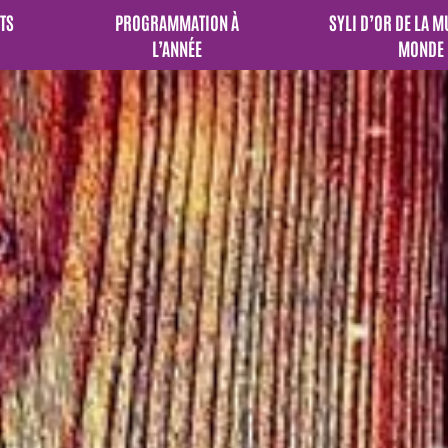
TS
PROGRAMMATION À
SYLI D’OR DE LA 
L’ANNÉE
MONDE