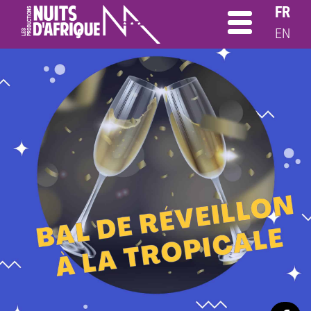
FR
EN