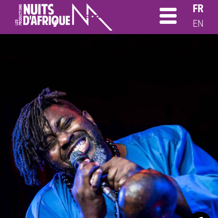
FR
EN