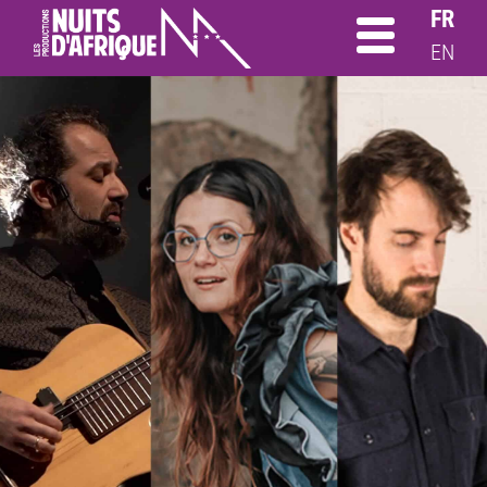
FR
EN