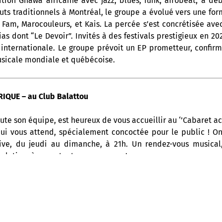
ition Gnawa africaine avec jazz, blues, funk, afrobeat, a dé
s traditionnels à Montréal, le groupe a évolué vers une form
Fam, Marocouleurs, et Kais. La percée s’est concrétisée avec
ias dont “Le Devoir”. Invités à des festivals prestigieux en 2
internationale. Le groupe prévoit un EP prometteur, confirm
sicale mondiale et québécoise.
IQUE – au Club Balattou
ute son équipe, est heureux de vous accueillir au ‘’Cabaret ac
ui vous attend, spécialement concoctée pour le public ! 
ive, du jeudi au dimanche, à 21h. Un rendez-vous musical,
ue latine, à ne surtout pas manquer !