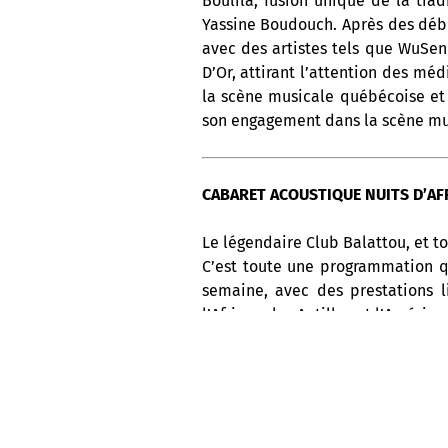
Boulila, fusion unique de la trad
Yassine Boudouch. Après des début
avec des artistes tels que WuSen 
D’Or, attirant l’attention des méd
la scène musicale québécoise et 
son engagement dans la scène mu
CABARET ACOUSTIQUE NUITS D’AFR
Le légendaire Club Balattou, et to
C’est toute une programmation q
semaine, avec des prestations l
l’Afrique, les Antilles et l’Amériq