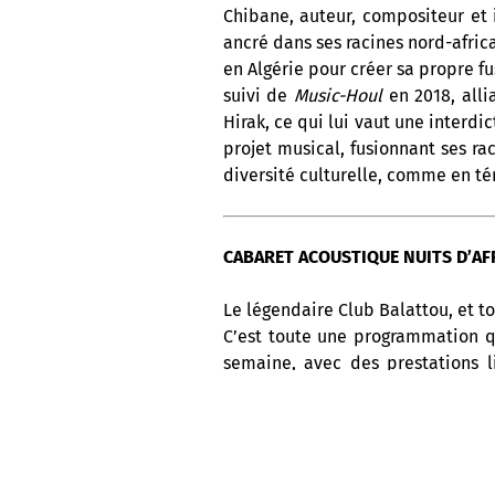
Chibane, auteur, compositeur et i
ancré dans ses racines nord-afri
en Algérie pour créer sa propre f
suivi de
Music-Houl
en 2018, allia
Hirak, ce qui lui vaut une interdi
projet musical, fusionnant ses ra
diversité culturelle, comme en té
CABARET ACOUSTIQUE NUITS D’AFR
Le légendaire Club Balattou, et to
C’est toute une programmation q
semaine, avec des prestations l
l’Afrique, les Antilles et l’Amériq