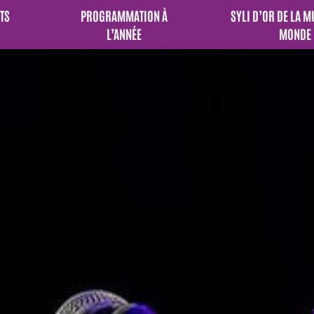
TS
PROGRAMMATION À
SYLI D’OR DE LA 
L’ANNÉE
MONDE