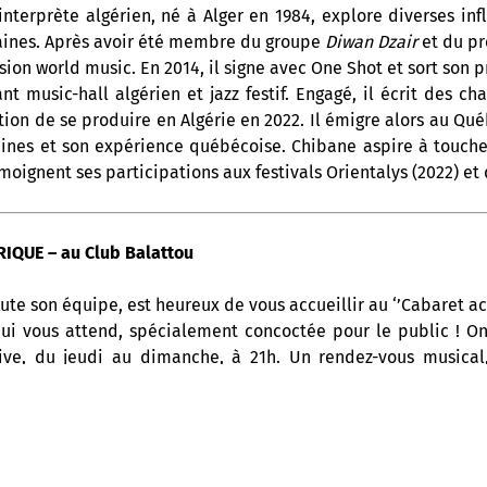
nterprète algérien, né à Alger en 1984, explore diverses inf
caines. Après avoir été membre du groupe
Diwan Dzair
et du pr
usion world music. En 2014, il signe avec One Shot et sort son
nt music-hall algérien et jazz festif. Engagé, il écrit des c
ction de se produire en Algérie en 2022. Il émigre alors au Qué
cines et son expérience québécoise. Chibane aspire à toucher
moignent ses participations aux festivals Orientalys (2022) et
IQUE – au Club Balattou
ute son équipe, est heureux de vous accueillir au ‘’Cabaret ac
ui vous attend, spécialement concoctée pour le public ! 
ive, du jeudi au dimanche, à 21h. Un rendez-vous musical,
ue latine, à ne surtout pas manquer !