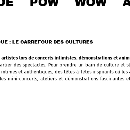
 DE POW WOW A
QUE : LE CARREFOUR DES CULTURES
artistes lors de concerts intimistes, démonstrations et anim
rtier des spectacles. Pour prendre un bain de culture et st
intimes et authentiques, des têtes-à-têtes inspirants où les
s des mini-concerts, ateliers et démonstrations fascinantes
21 juillet 2024 !
ses de Pow Wow
avec Don Barnaby