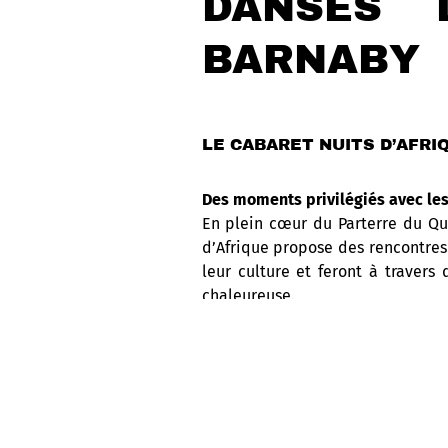
DANSES
BARNABY
LE CABARET NUITS D’AFRI
Des moments privilégiés avec les 
En plein cœur du Parterre du Qua
d’Afrique propose des rencontres 
leur culture et feront à traver
chaleureuse.
3 animations chaque jour, du 16 au 
Ce vendredi 21 juillet à 19h15 :
Dan