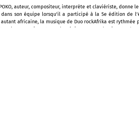
OKO, auteur, compositeur, interprète et claviériste, donne le 
 dans son équipe lorsqu’il a participé à la 5e édition de l’
 autant africaine, la musique de Duo rockAfrika est rythmée 
t en langues Mina et Fon du Bénin. Leur production
Pardon
autre langue en 2020. Puissant et accrocheur!
BIOGRAPHIE