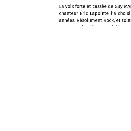
La voix forte et cassée de Guy MAP
chanteur Éric Lapointe l’a choisi
années. Résolument Rock, et tout
Matey et chantée essentiellemen
comme Album de l’année dans une 