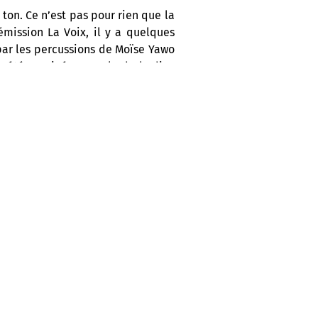
ton. Ce n’est pas pour rien que la
émission La Voix, il y a quelques
par les percussions de Moïse Yawo
a été nominée au Gala de l’Adisq