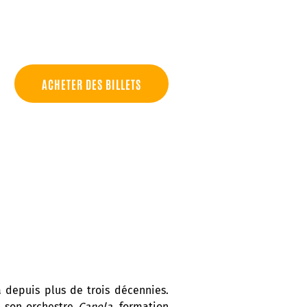
ACHETER DES BILLETS
a depuis plus de trois décennies.
90 son orchestre
Canela
, formation