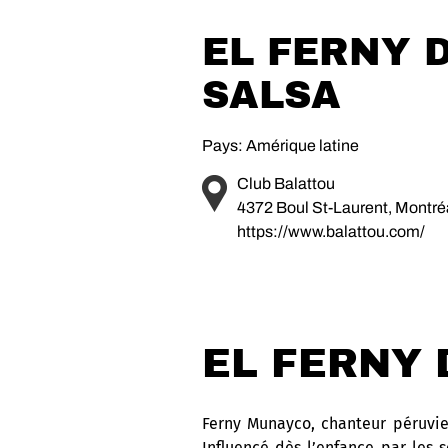
EL FERNY 
SALSA
Pays: Amérique latine
Club Balattou
4372 Boul St-Laurent, Montr
https://www.balattou.com/
EL FERNY 
Ferny Munayco, chanteur péruvien
Influencé dès l’enfance par les s