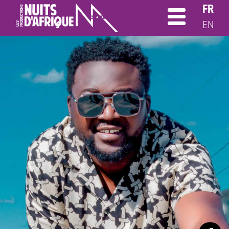
FR
EN