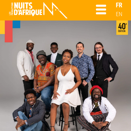
FR
EN