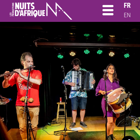
FR
EN