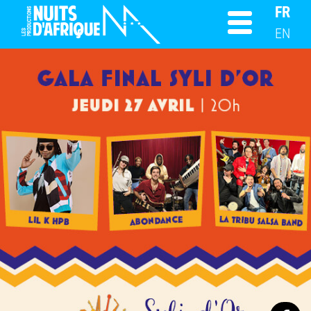
FR
EN