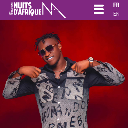
FR
EN