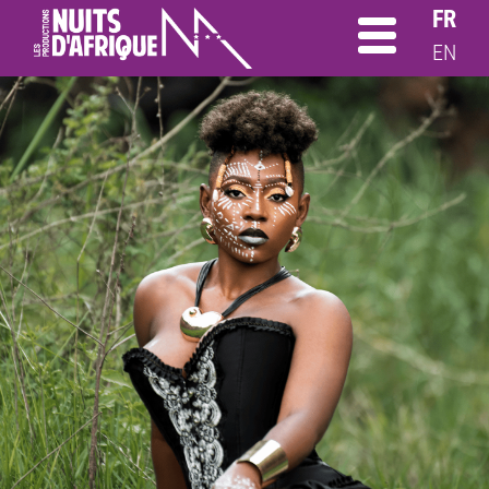
FR
EN