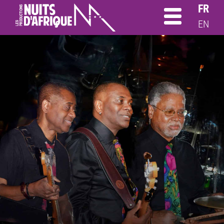
FR
EN