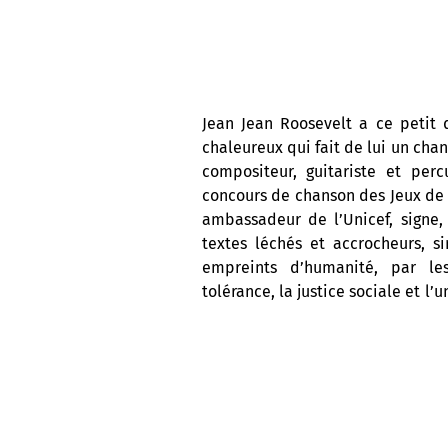
Jean Jean Roosevelt a ce petit
chaleureux qui fait de lui un chan
compositeur, guitariste et perc
concours de chanson des Jeux de 
ambassadeur de l’Unicef, signe,
textes léchés et accrocheurs, si
empreints d’humanité, par le
tolérance, la justice sociale et l’
inclusives, sont relevées par une
traditions vodou haïtiennes 
Kongo,Ibo, Rabòday ou Djoub
entraînantes à saveur de R&B, d
ensemble, son 8e album studio (Di
par Sonny Black, est sorti début 2