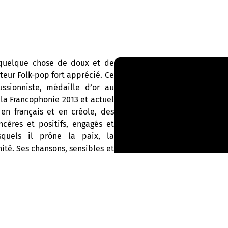
 quelque chose de doux et de
teur Folk-pop fort apprécié. Ce
ussionniste, médaille d’or au
la Francophonie 2013 et actuel
 en français et en créole, des
ncères et positifs, engagés et
squels il prône la paix, la
unité. Ses chansons, sensibles et
 pléthore de rythmes issus des
comme les Nago, Yanvalouet,
a, jumelés à des mélodies
e reggae et d’afrobeat. Libres
sques Nuits d’Afrique), réalisé
024.