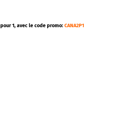
pour 1, avec le code promo:
CANA2P1
ça parce que c’est nouveau. C’est quelque chose qu’ils n’on
chissant et c’est ce que j’apporte », expliquait Kenzow à 
a guitare ouest-africaine dans les rues de la ville. D’une 
 expériences formatrices, le jeune auteur, compositeur, interp
draogo et lauréat du Syli de bronze de la musique du mon
teintée d’urbanité.