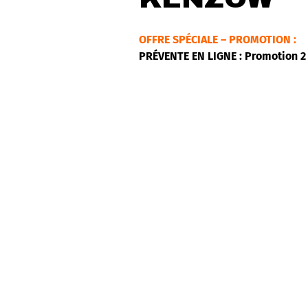
OFFRE SPÉCIALE – PROMOTION :
PRÉVENTE EN LIGNE : Promotion 2 
« Je pense que les gens aiment 
veulent quelque chose de rafrai
vouloir amener la coolitude de l
aborder avec confiance toutes les
du célèbre cinéaste Idrissa Oue
touchante, inspirée de Reggae et 