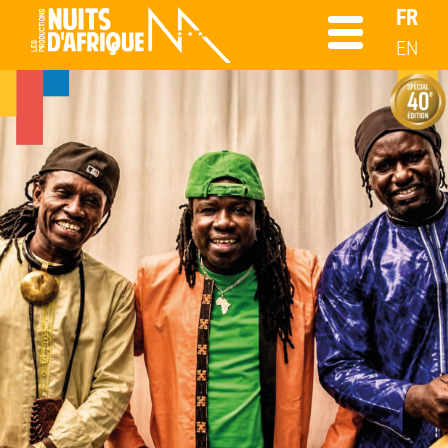
FR
EN