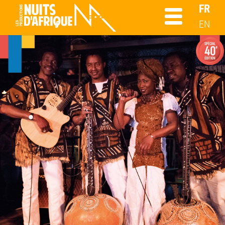
FR
EN