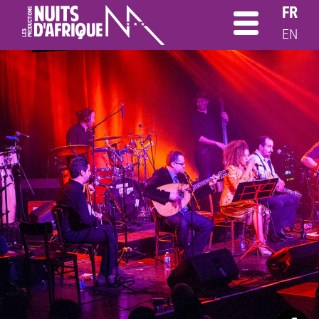
FR
EN