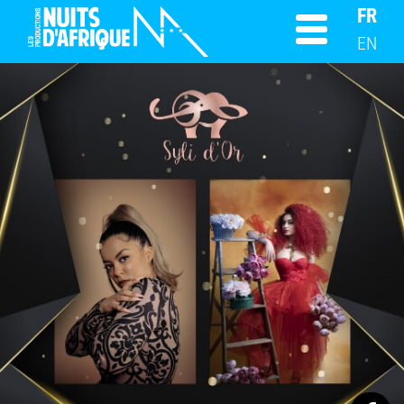
FR
EN