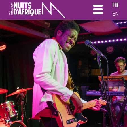
FR
EN