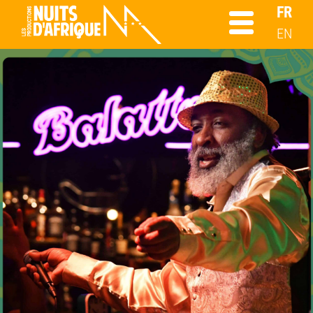
FR
EN